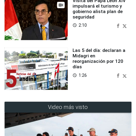
Visita del Papa León XIV
impulsará el turismo y
gobierno alista plan de
seguridad
2:10
access_time
Las 5 del día: declaran a
Midagri en
reorganización por 120
días
1:26
access_time
Video más visto