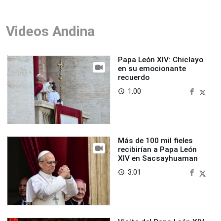
Videos Andina
Papa León XIV: Chiclayo
en su emocionante
recuerdo
1:00
access_time
Más de 100 mil fieles
recibirían a Papa León
XIV en Sacsayhuaman
3:01
access_time