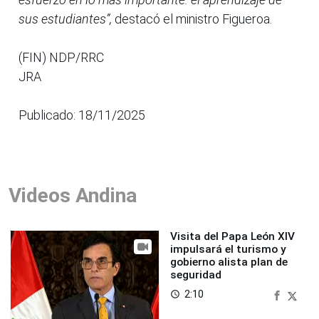
sus estudiantes”,
destacó el ministro Figueroa.
(FIN) NDP/RRC
JRA
Publicado: 18/11/2025
Videos Andina
Visita del Papa León XIV
impulsará el turismo y
gobierno alista plan de
seguridad
2:10
access_time