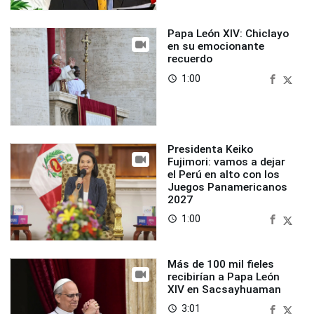
Papa León XIV: Chiclayo
en su emocionante
recuerdo
1:00
access_time
Presidenta Keiko
Fujimori: vamos a dejar
el Perú en alto con los
Juegos Panamericanos
2027
1:00
access_time
Más de 100 mil fieles
recibirían a Papa León
XIV en Sacsayhuaman
3:01
access_time