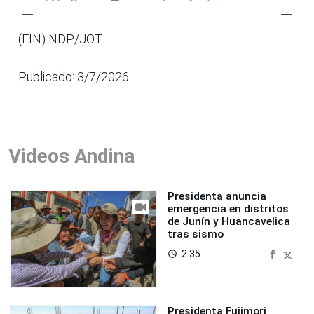
(FIN) NDP/JOT
Publicado: 3/7/2026
Videos Andina
Presidenta anuncia
emergencia en distritos
de Junín y Huancavelica
tras sismo
2:35
access_time
Presidenta Fujimori