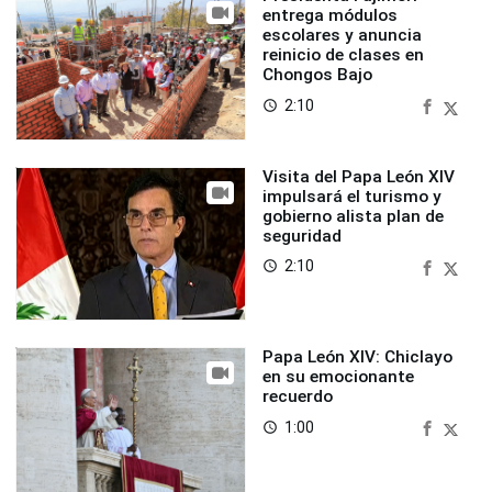
entrega módulos
escolares y anuncia
reinicio de clases en
Chongos Bajo
2:10
access_time
Visita del Papa León XIV
impulsará el turismo y
gobierno alista plan de
seguridad
2:10
access_time
Papa León XIV: Chiclayo
en su emocionante
recuerdo
1:00
access_time