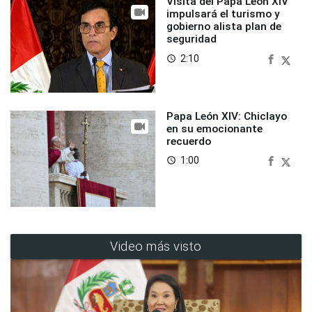
Visita del Papa León XIV
impulsará el turismo y
gobierno alista plan de
seguridad
2:10
access_time
Papa León XIV: Chiclayo
en su emocionante
recuerdo
1:00
access_time
Video más visto