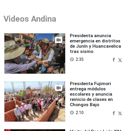
Videos Andina
Presidenta anuncia
emergencia en distritos
de Junín y Huancavelica
tras sismo
2:35
access_time
Presidenta Fujimori
entrega módulos
escolares y anuncia
reinicio de clases en
Chongos Bajo
2:10
access_time