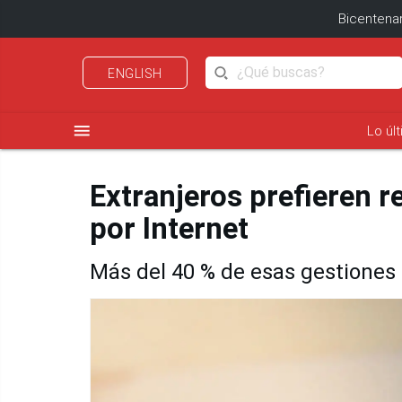
Bicentenar
ENGLISH
menu
Lo úl
Extranjeros prefieren r
por Internet
Más del 40 % de esas gestiones 