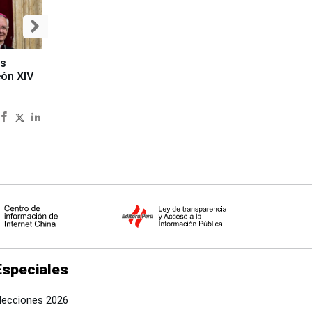
es
eón XIV
Especiales
lecciones 2026