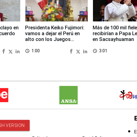
clayo en
Presidenta Keiko Fujimori:
Más de 100 mil fiel
cuerdo
vamos a dejar el Perú en
recibirían a Papa L
alto con los Juegos
en Sacsayhuaman
Panamericanos 2027
1:00
3:01
access_time
access_time
SH VERSION
E