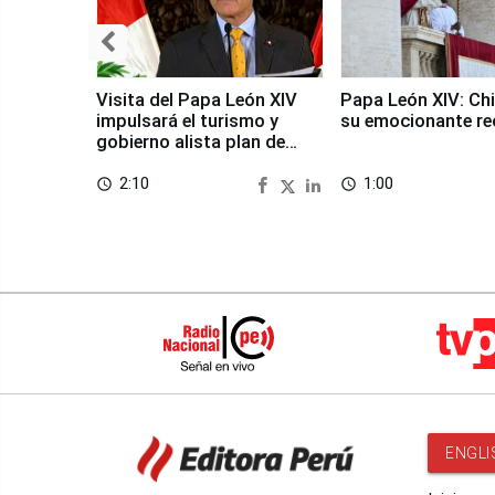
Visita del Papa León XIV
Papa León XIV: Chi
impulsará el turismo y
su emocionante re
gobierno alista plan de
seguridad
2:10
1:00
access_time
access_time
ENGLI