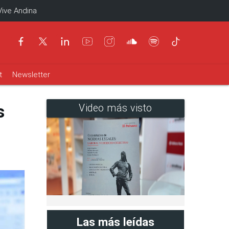
Vive Andina
t
Newsletter
s
Video más visto
Las más leídas