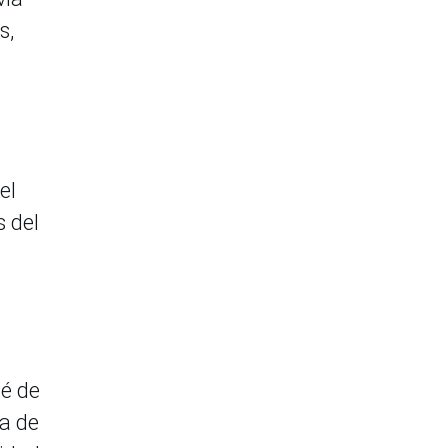
s,
el
s del
né de
na de