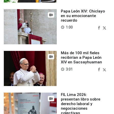
Papa León XIV: Chiclayo
en su emocionante
recuerdo
1:00
access_time
Más de 100 mil fieles
recibirían a Papa León
XIV en Sacsayhuaman
3:01
access_time
FIL Lima 2026:
presentan libro sobre
derecho laboral y
negociaciones
colectivas