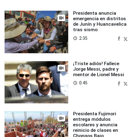
Presidenta anuncia
emergencia en distritos
de Junín y Huancavelica
tras sismo
2:35
access_time
¡Triste adiós! Fallece
Jorge Messi, padre y
mentor de Lionel Messi
0:45
access_time
Presidenta Fujimori
entrega módulos
escolares y anuncia
reinicio de clases en
Chongos Bajo