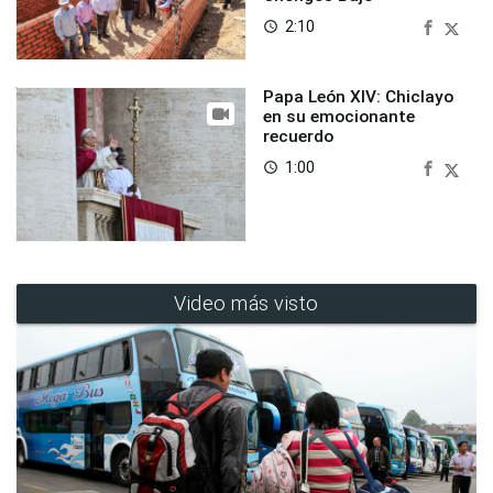
2:10
access_time
Papa León XIV: Chiclayo
en su emocionante
recuerdo
1:00
access_time
Video más visto