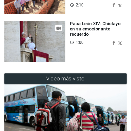
2:10
access_time
Papa León XIV: Chiclayo
en su emocionante
recuerdo
1:00
access_time
Video más visto