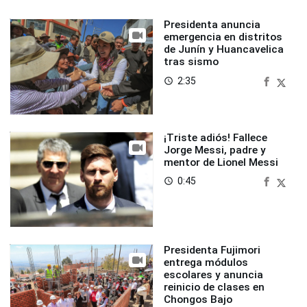
Presidenta anuncia
emergencia en distritos
de Junín y Huancavelica
tras sismo
2:35
access_time
¡Triste adiós! Fallece
Jorge Messi, padre y
mentor de Lionel Messi
0:45
access_time
Presidenta Fujimori
entrega módulos
escolares y anuncia
reinicio de clases en
Chongos Bajo