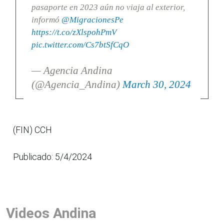
pasaporte en 2023 aún no viaja al exterior,
informó
@MigracionesPe
https://t.co/zXlspohPmV
pic.twitter.com/Cs7btSfCqO
— Agencia Andina
(@Agencia_Andina)
March 30, 2024
(FIN) CCH
Publicado: 5/4/2024
Videos Andina