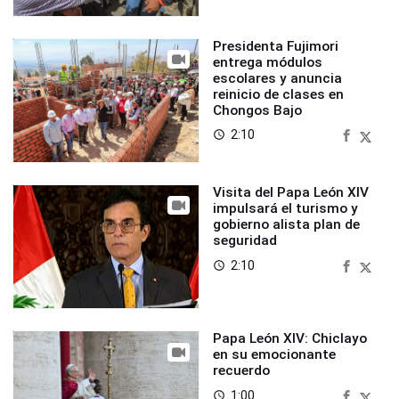
Presidenta Fujimori
entrega módulos
escolares y anuncia
reinicio de clases en
Chongos Bajo
2:10
access_time
Visita del Papa León XIV
impulsará el turismo y
gobierno alista plan de
seguridad
2:10
access_time
Papa León XIV: Chiclayo
en su emocionante
recuerdo
1:00
access_time