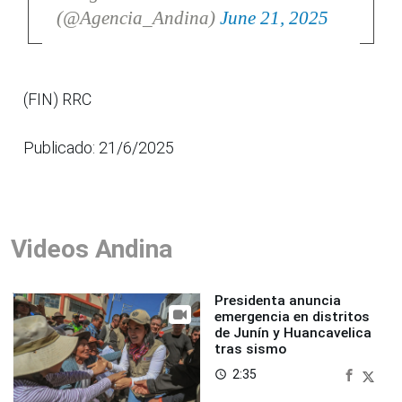
(@Agencia_Andina)
June 21, 2025
(FIN) RRC
Publicado: 21/6/2025
Videos Andina
Presidenta anuncia
emergencia en distritos
de Junín y Huancavelica
tras sismo
2:35
access_time