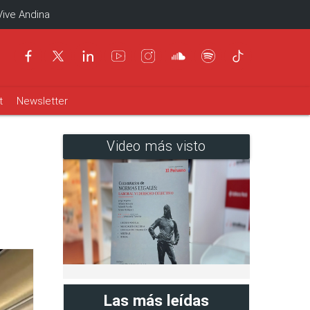
Vive Andina
t
Newsletter
Video más visto
Las más leídas