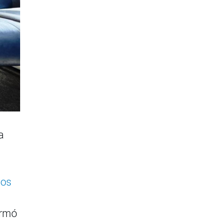
a
ios
irmó