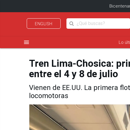
Bicentenar
ENGLISH
menu
Lo úl
Tren Lima-Chosica: pri
entre el 4 y 8 de julio
Vienen de EE.UU. La primera flo
locomotoras