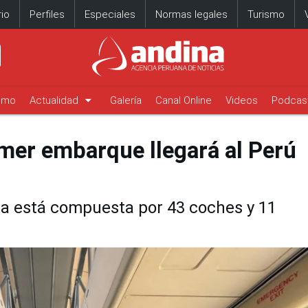
io
Perfiles
Especiales
Normas legales
Turismo
arrow_drop_down
timo
Actualidad
Galería
Canal Online
Videos
Podcas
mer embarque llegará al Perú
ta está compuesta por 43 coches y 11