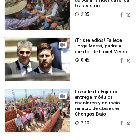
de Junín y Huancavelica
tras sismo
2:35
access_time
¡Triste adiós! Fallece
Jorge Messi, padre y
mentor de Lionel Messi
0:45
access_time
Presidenta Fujimori
entrega módulos
escolares y anuncia
reinicio de clases en
Chongos Bajo
2:10
access_time