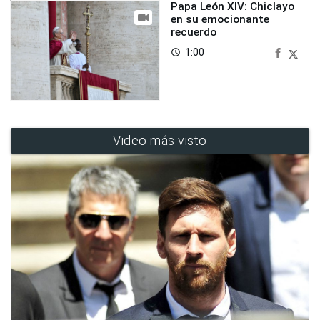
Papa León XIV: Chiclayo
en su emocionante
recuerdo
1:00
access_time
Video más visto