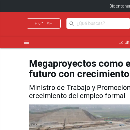
Bicentenar
ENGLISH
menu
Lo úl
Megaproyectos como el
futuro con crecimiento
Ministro de Trabajo y Promoció
crecimiento del empleo formal