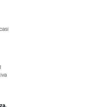
casi
l
iva
za,