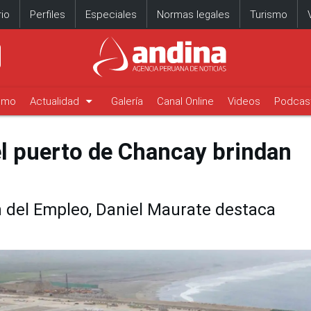
io
Perfiles
Especiales
Normas legales
Turismo
arrow_drop_down
timo
Actualidad
Galería
Canal Online
Videos
Podcas
 puerto de Chancay brindan
n del Empleo, Daniel Maurate destaca