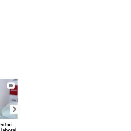
sentan
 laboral