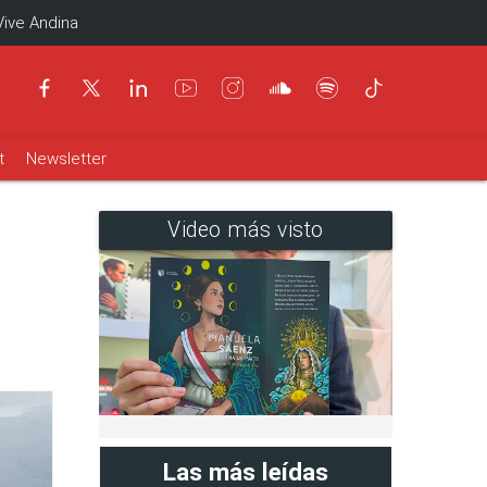
Vive Andina
t
Newsletter
Video más visto
Las más leídas