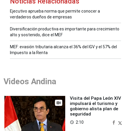
Noticias Relacionadas
Ejecutivo aprueba norma que permite conocer a
verdaderos dueños de empresas
Diversificación productiva es importante para crecimiento
alto y sostenido, dice el MEF
MEF: evasión tributaria alcanza el 36% del IGV y el 57% del
Impuesto a la Renta
Videos Andina
Visita del Papa León XIV
impulsará el turismo y
gobierno alista plan de
seguridad
2:10
access_time