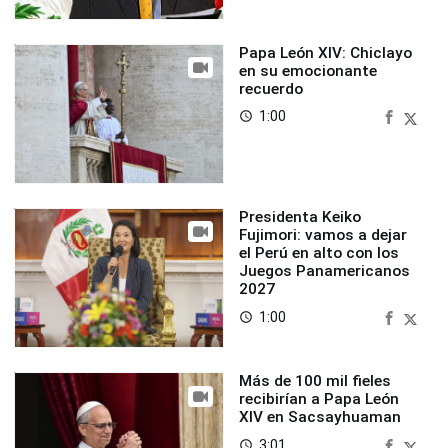
Papa León XIV: Chiclayo
en su emocionante
recuerdo
1:00
access_time
Presidenta Keiko
Fujimori: vamos a dejar
el Perú en alto con los
Juegos Panamericanos
2027
1:00
access_time
Más de 100 mil fieles
recibirían a Papa León
XIV en Sacsayhuaman
3:01
access_time