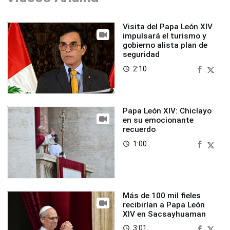
Visita del Papa León XIV
impulsará el turismo y
gobierno alista plan de
seguridad
2:10
access_time
Papa León XIV: Chiclayo
en su emocionante
recuerdo
1:00
access_time
Más de 100 mil fieles
recibirían a Papa León
XIV en Sacsayhuaman
3:01
access_time