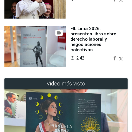
FIL Lima 2026:
presentan libro sobre
derecho laboral y
negociaciones
colectivas
2:42
access_time
Video más visto