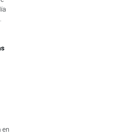
día
.
as
a en