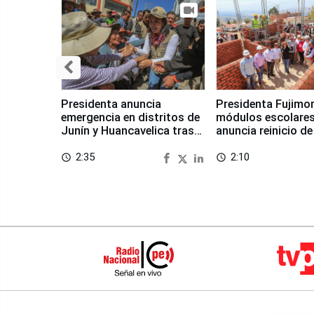
Presidenta anuncia
Presidenta Fujimor
emergencia en distritos de
módulos escolares
Junín y Huancavelica tras
anuncia reinicio de
sismo
en Chongos Bajo
2:35
2:10
access_time
access_time