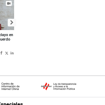
clayo en
cuerdo
Especiales