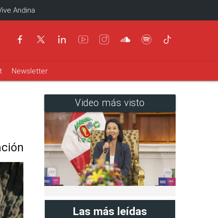
Vive Andina
t
Newsletter
Video más visto
ación
Las más leídas