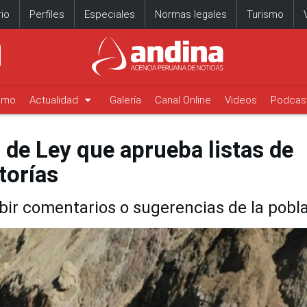
io
Perfiles
Especiales
Normas legales
Turismo
arrow_drop_down
timo
Actualidad
Galería
Canal Online
Videos
Podcas
 de Ley que aprueba listas de
torías
ibir comentarios o sugerencias de la pobl