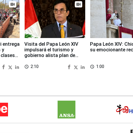
i entrega
Visita del Papa León XIV
Papa León XIV: Chi
 y
impulsará el turismo y
su emocionante re
 clases
gobierno alista plan de
seguridad
2:10
1:00
access_time
access_time