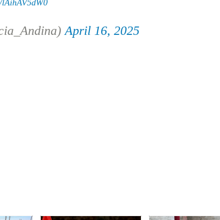
om/lAihAV5dW0
cia_Andina)
April 16, 2025