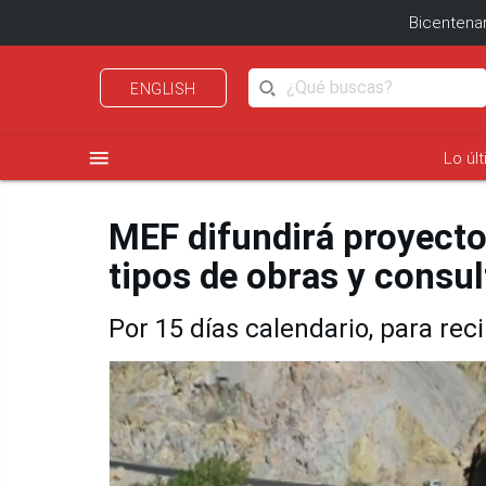
Bicentenar
ENGLISH
menu
Lo úl
MEF difundirá proyecto
tipos de obras y consul
Por 15 días calendario, para rec