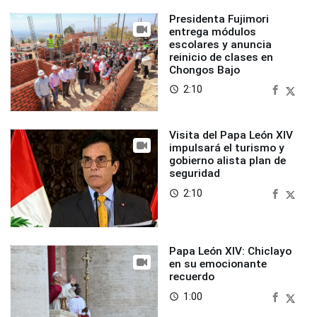
Presidenta Fujimori
entrega módulos
escolares y anuncia
reinicio de clases en
Chongos Bajo
2:10
access_time
Visita del Papa León XIV
impulsará el turismo y
gobierno alista plan de
seguridad
2:10
access_time
Papa León XIV: Chiclayo
en su emocionante
recuerdo
1:00
access_time