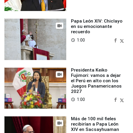
Papa León XIV: Chiclayo
en su emocionante
recuerdo
1:00
access_time
Presidenta Keiko
Fujimori: vamos a dejar
el Perú en alto con los
Juegos Panamericanos
2027
1:00
access_time
Más de 100 mil fieles
recibirían a Papa León
XIV en Sacsayhuaman