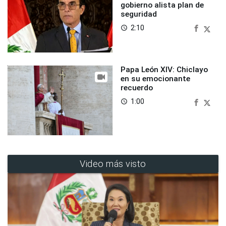
gobierno alista plan de
seguridad
2:10
access_time
Papa León XIV: Chiclayo
en su emocionante
recuerdo
1:00
access_time
Video más visto