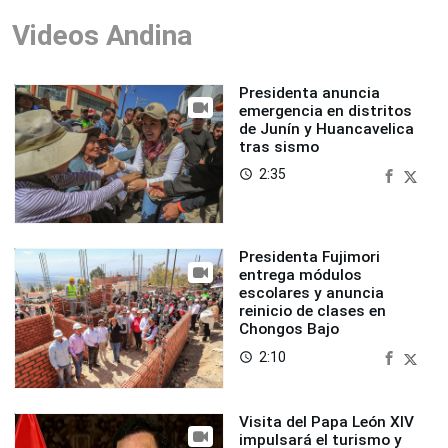
Videos Andina
Presidenta anuncia
emergencia en distritos
de Junín y Huancavelica
tras sismo
2:35
access_time
Presidenta Fujimori
entrega módulos
escolares y anuncia
reinicio de clases en
Chongos Bajo
2:10
access_time
Visita del Papa León XIV
impulsará el turismo y