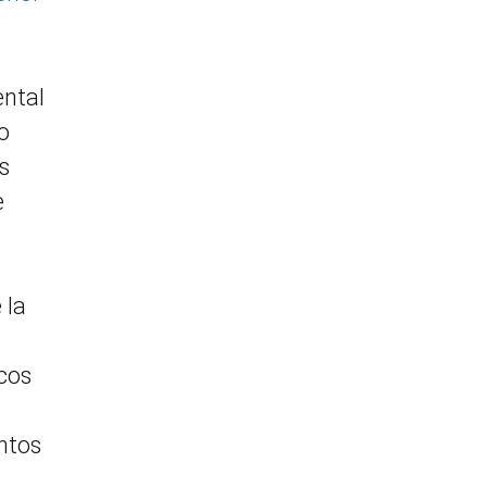
ental
o
s
e
 la
cos
ntos