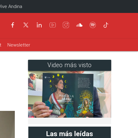
Vive Andina
t
Newsletter
Video más visto
Las más leídas