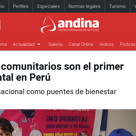
io
Perfiles
Especiales
Normas legales
Turismo
arrow_drop_down
timo
Actualidad
Galería
Canal Online
Videos
Podcas
comunitarios son el primer
tal en Perú
a nacional como puentes de bienestar