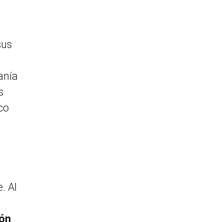
sus
anía
s
co
. Al
ión