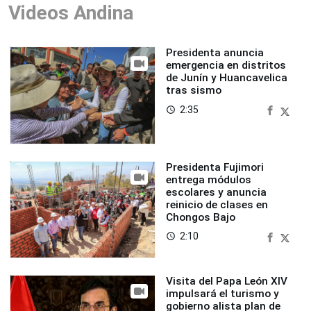
Videos Andina
Presidenta anuncia
emergencia en distritos
de Junín y Huancavelica
tras sismo
2:35
access_time
Presidenta Fujimori
entrega módulos
escolares y anuncia
reinicio de clases en
Chongos Bajo
2:10
access_time
Visita del Papa León XIV
impulsará el turismo y
gobierno alista plan de