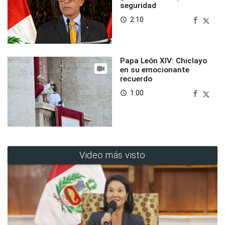
seguridad
2:10
access_time
Papa León XIV: Chiclayo
en su emocionante
recuerdo
1:00
access_time
Video más visto