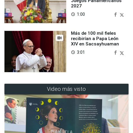
Juegos Panamericanos
2027
1:00
access_time
Más de 100 mil fieles
recibirían a Papa León
XIV en Sacsayhuaman
3:01
access_time
Video más visto