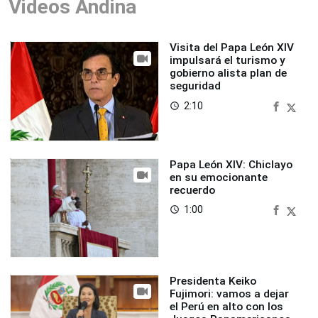
Videos Andina
Visita del Papa León XIV
impulsará el turismo y
gobierno alista plan de
seguridad
2:10
access_time
Papa León XIV: Chiclayo
en su emocionante
recuerdo
1:00
access_time
Presidenta Keiko
Fujimori: vamos a dejar
el Perú en alto con los