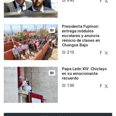
0:45
access_time
Presidenta Fujimori
entrega módulos
escolares y anuncia
reinicio de clases en
Chongos Bajo
2:10
access_time
Papa León XIV: Chiclayo
en su emocionante
recuerdo
1:00
access_time