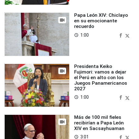
Papa León XIV: Chiclayo
en su emocionante
recuerdo
1:00
access_time
Presidenta Keiko
Fujimori: vamos a dejar
el Perú en alto con los
Juegos Panamericanos
2027
1:00
access_time
Más de 100 mil fieles
recibirían a Papa León
XIV en Sacsayhuaman
3:01
access_time