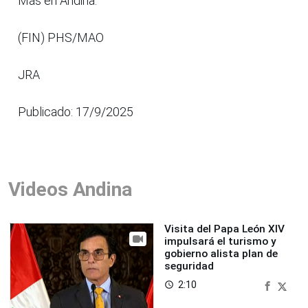
Más en Andina:
(FIN) PHS/MAO
JRA
Publicado: 17/9/2025
Videos Andina
Visita del Papa León XIV
impulsará el turismo y
gobierno alista plan de
seguridad
2:10
access_time