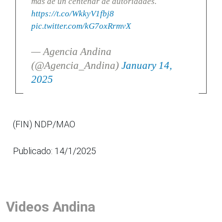
más de un centenar de autoridades.
https://t.co/WkkyV1fbj8
pic.twitter.com/kG7oxRrmvX
— Agencia Andina
(@Agencia_Andina)
January 14,
2025
(FIN) NDP/MAO
Publicado: 14/1/2025
Videos Andina