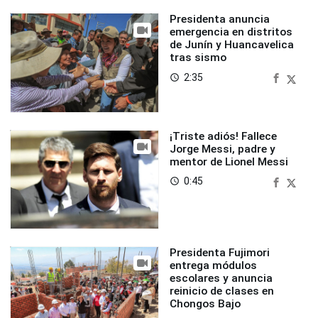
Presidenta anuncia
emergencia en distritos
de Junín y Huancavelica
tras sismo
2:35
access_time
¡Triste adiós! Fallece
Jorge Messi, padre y
mentor de Lionel Messi
0:45
access_time
Presidenta Fujimori
entrega módulos
escolares y anuncia
reinicio de clases en
Chongos Bajo