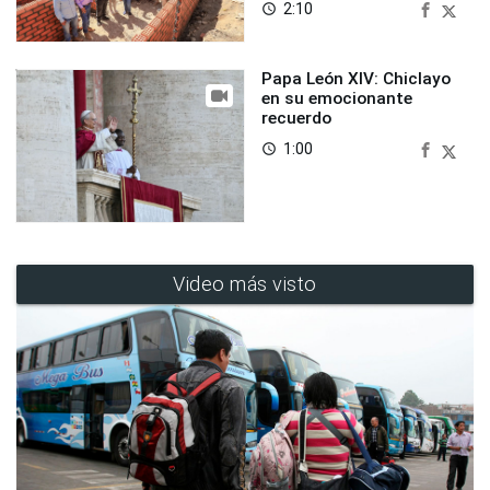
2:10
access_time
Papa León XIV: Chiclayo
en su emocionante
recuerdo
1:00
access_time
Video más visto