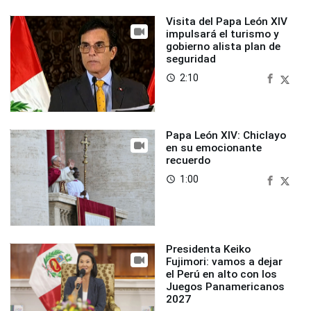
Visita del Papa León XIV
impulsará el turismo y
gobierno alista plan de
seguridad
2:10
access_time
Papa León XIV: Chiclayo
en su emocionante
recuerdo
1:00
access_time
Presidenta Keiko
Fujimori: vamos a dejar
el Perú en alto con los
Juegos Panamericanos
2027