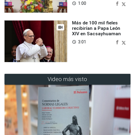
1:00
access_time
Más de 100 mil fieles
recibirían a Papa León
XIV en Sacsayhuaman
3:01
access_time
Video más visto