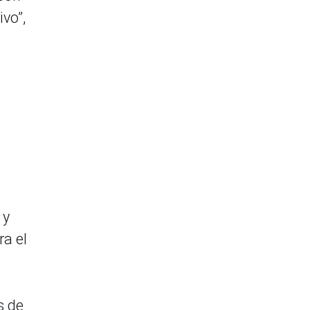
vo”,
 y
ra el
s de