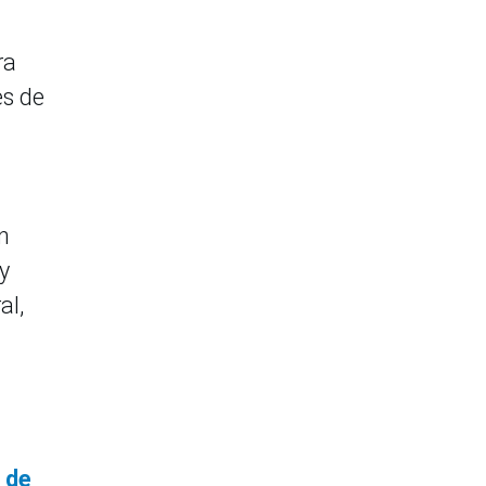
ra
es de
n
y
al,
 de