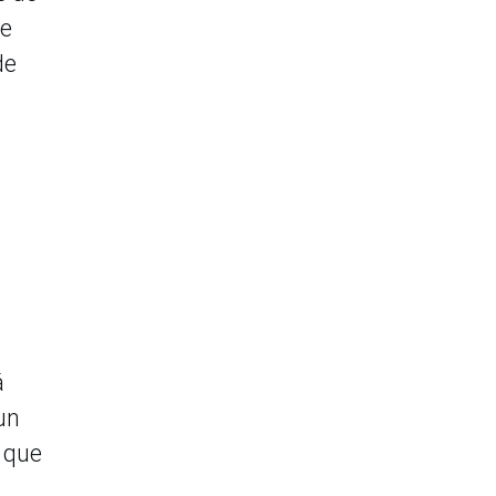
de
de
á
un
 que