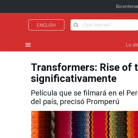
Bicentenar
ENGLISH
menu
Lo úl
Transformers: Rise of 
significativamente
Película que se filmará en el P
del país, precisó Promperú