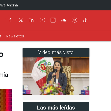
Vive Andina
t
Newsletter
o
Video más visto
mía
Las más leídas