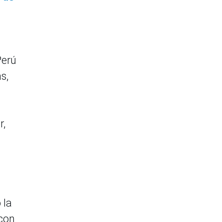
 Perú
s,
r,
 la
 con