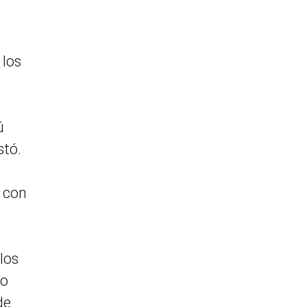
 los
ú
stó.
s con
los
to
de