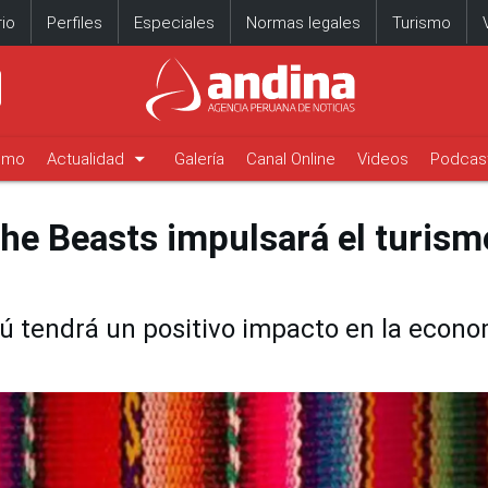
io
Perfiles
Especiales
Normas legales
Turismo
arrow_drop_down
timo
Actualidad
Galería
Canal Online
Videos
Podcas
the Beasts impulsará el turism
erú tendrá un positivo impacto en la econo