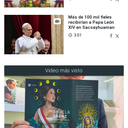
Más de 100 mil fieles
recibirían a Papa León
XIV en Sacsayhuaman
3:01
access_time
Video más visto