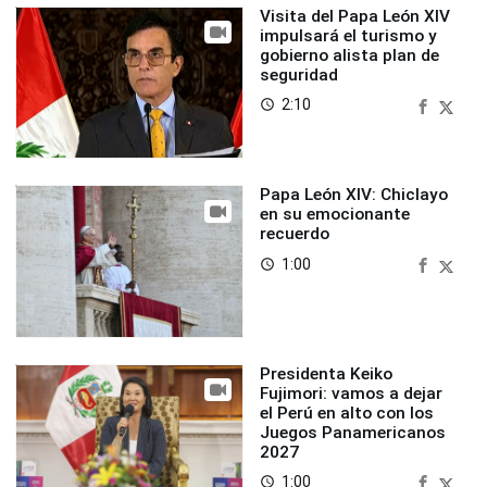
Visita del Papa León XIV
impulsará el turismo y
gobierno alista plan de
seguridad
2:10
access_time
Papa León XIV: Chiclayo
en su emocionante
recuerdo
1:00
access_time
Presidenta Keiko
Fujimori: vamos a dejar
el Perú en alto con los
Juegos Panamericanos
2027
1:00
access_time