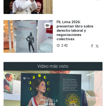
FIL Lima 2026:
presentan libro sobre
derecho laboral y
negociaciones
colectivas
2:42
access_time
Video más visto