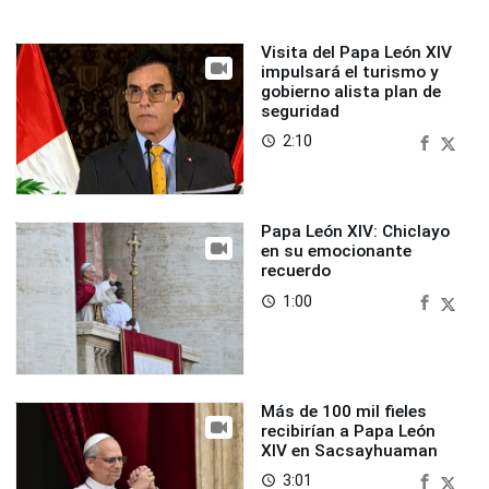
Visita del Papa León XIV
impulsará el turismo y
gobierno alista plan de
seguridad
2:10
access_time
Papa León XIV: Chiclayo
en su emocionante
recuerdo
1:00
access_time
Más de 100 mil fieles
recibirían a Papa León
XIV en Sacsayhuaman
3:01
access_time