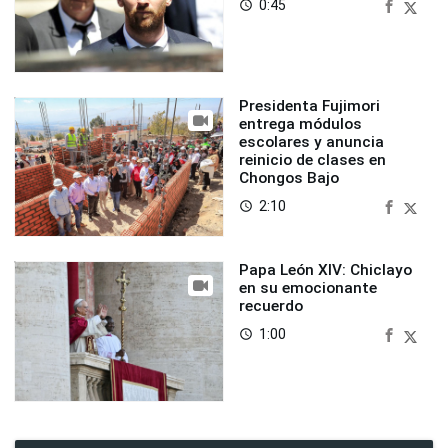
0:45
access_time
Presidenta Fujimori
entrega módulos
escolares y anuncia
reinicio de clases en
Chongos Bajo
2:10
access_time
Papa León XIV: Chiclayo
en su emocionante
recuerdo
1:00
access_time