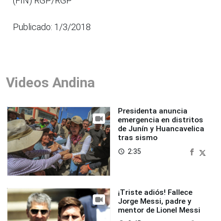
(FIN) RGP/RGP
Publicado: 1/3/2018
Videos Andina
Presidenta anuncia
emergencia en distritos
de Junín y Huancavelica
tras sismo
2:35
access_time
¡Triste adiós! Fallece
Jorge Messi, padre y
mentor de Lionel Messi