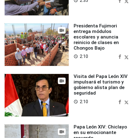
2:35
access_time
Presidenta Fujimori
entrega módulos
escolares y anuncia
reinicio de clases en
Chongos Bajo
2:10
access_time
Visita del Papa León XIV
impulsará el turismo y
gobierno alista plan de
seguridad
2:10
access_time
Papa León XIV: Chiclayo
en su emocionante