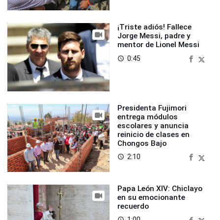
¡Triste adiós! Fallece
Jorge Messi, padre y
mentor de Lionel Messi
0:45
access_time
Presidenta Fujimori
entrega módulos
escolares y anuncia
reinicio de clases en
Chongos Bajo
2:10
access_time
Papa León XIV: Chiclayo
en su emocionante
recuerdo
1:00
access_time