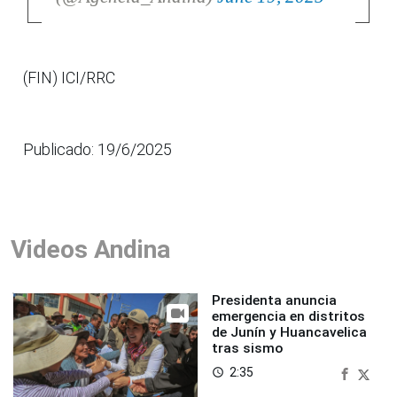
(FIN) ICI/RRC
Publicado: 19/6/2025
Videos Andina
Presidenta anuncia
emergencia en distritos
de Junín y Huancavelica
tras sismo
2:35
access_time