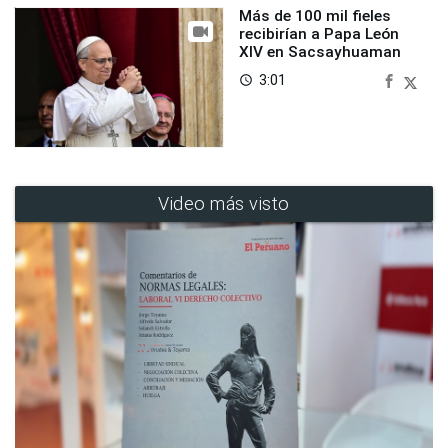
Más de 100 mil fieles
recibirían a Papa León
XIV en Sacsayhuaman
3:01
access_time
Video más visto