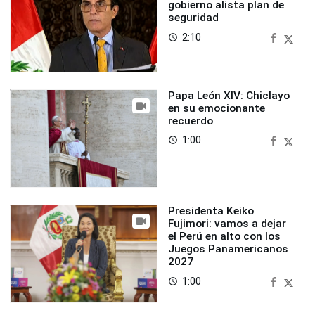
gobierno alista plan de
seguridad
2:10
access_time
Papa León XIV: Chiclayo
en su emocionante
recuerdo
1:00
access_time
Presidenta Keiko
Fujimori: vamos a dejar
el Perú en alto con los
Juegos Panamericanos
2027
1:00
access_time