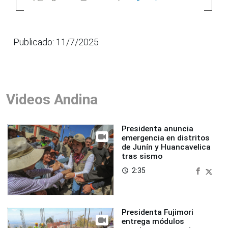
Publicado: 11/7/2025
Videos Andina
Presidenta anuncia
emergencia en distritos
de Junín y Huancavelica
tras sismo
2:35
access_time
Presidenta Fujimori
entrega módulos