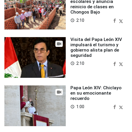
escolares y anuncia
reinicio de clases en
Chongos Bajo
2:10
access_time
Visita del Papa León XIV
impulsará el turismo y
gobierno alista plan de
seguridad
2:10
access_time
Papa León XIV: Chiclayo
en su emocionante
recuerdo
1:00
access_time