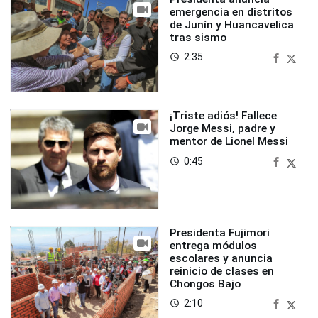
emergencia en distritos
de Junín y Huancavelica
tras sismo
2:35
access_time
¡Triste adiós! Fallece
Jorge Messi, padre y
mentor de Lionel Messi
0:45
access_time
Presidenta Fujimori
entrega módulos
escolares y anuncia
reinicio de clases en
Chongos Bajo
2:10
access_time