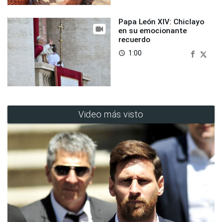
Papa León XIV: Chiclayo
en su emocionante
recuerdo
1:00
access_time
Video más visto