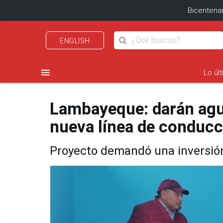
Bicentenar
ENGLISH
menu
Lo úl
Lambayeque: darán agua
nueva línea de conducc
Proyecto demandó una inversión 