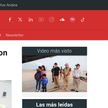
Vive Andina
t
Newsletter
on
Video más visto
Las más leídas