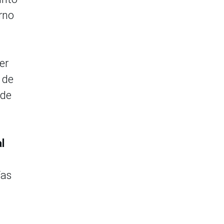
erno
er
 de
 de
l
ías