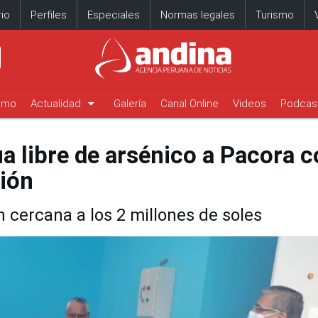
io
Perfiles
Especiales
Normas legales
Turismo
arrow_drop_down
timo
Actualidad
Galería
Canal Online
Videos
Podcas
 libre de arsénico a Pacora c
ión
cercana a los 2 millones de soles