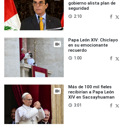
gobierno alista plan de
seguridad
2:10
access_time
Papa León XIV: Chiclayo
en su emocionante
recuerdo
1:00
access_time
Más de 100 mil fieles
recibirían a Papa León
XIV en Sacsayhuaman
3:01
access_time