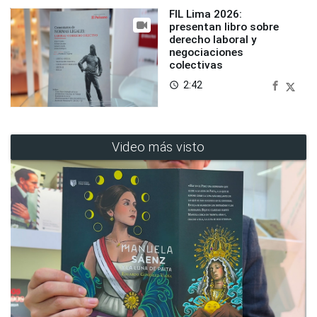
FIL Lima 2026:
presentan libro sobre
derecho laboral y
negociaciones
colectivas
2:42
access_time
Video más visto