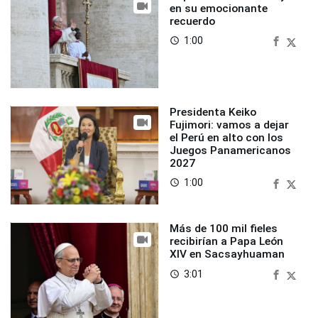
en su emocionante
recuerdo
1:00
access_time
Presidenta Keiko
Fujimori: vamos a dejar
el Perú en alto con los
Juegos Panamericanos
2027
1:00
access_time
Más de 100 mil fieles
recibirían a Papa León
XIV en Sacsayhuaman
3:01
access_time