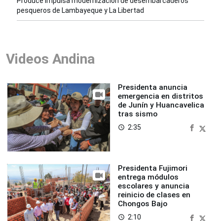
Produce impulsa modernización de desembarcaderos
pesqueros de Lambayeque y La Libertad
Videos Andina
Presidenta anuncia
emergencia en distritos
de Junín y Huancavelica
tras sismo
2:35
access_time
Presidenta Fujimori
entrega módulos
escolares y anuncia
reinicio de clases en
Chongos Bajo
2:10
access_time