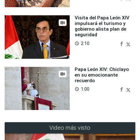
Visita del Papa León XIV
impulsará el turismo y
gobierno alista plan de
seguridad
2:10
access_time
Papa León XIV: Chiclayo
en su emocionante
recuerdo
1:00
access_time
Video más visto