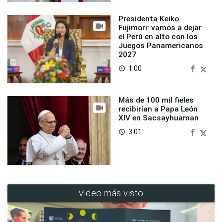
Presidenta Keiko
Fujimori: vamos a dejar
el Perú en alto con los
Juegos Panamericanos
2027
1:00
access_time
Más de 100 mil fieles
recibirían a Papa León
XIV en Sacsayhuaman
3:01
access_time
Video más visto