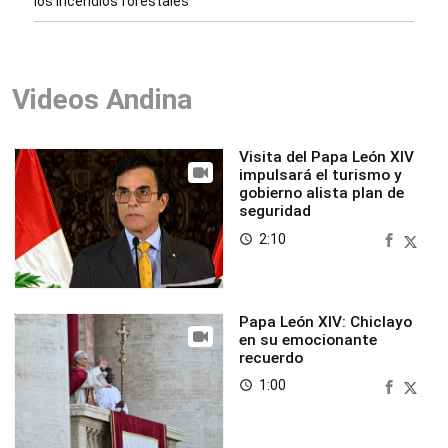
los incendios forestales
Videos Andina
Visita del Papa León XIV
impulsará el turismo y
gobierno alista plan de
seguridad
2:10
access_time
Papa León XIV: Chiclayo
en su emocionante
recuerdo
1:00
access_time