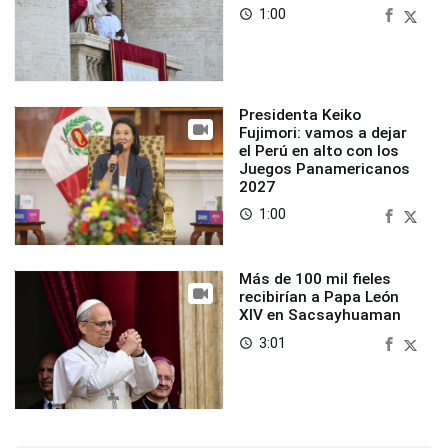
1:00
access_time
Presidenta Keiko
Fujimori: vamos a dejar
el Perú en alto con los
Juegos Panamericanos
2027
1:00
access_time
Más de 100 mil fieles
recibirían a Papa León
XIV en Sacsayhuaman
3:01
access_time