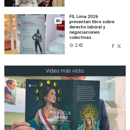
FIL Lima 2026:
presentan libro sobre
derecho laboral y
negociaciones
colectivas
2:42
access_time
Video más visto