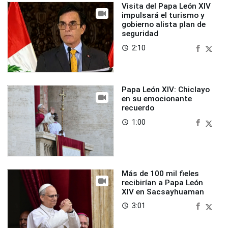
Visita del Papa León XIV
impulsará el turismo y
gobierno alista plan de
seguridad
2:10
access_time
Papa León XIV: Chiclayo
en su emocionante
recuerdo
1:00
access_time
Más de 100 mil fieles
recibirían a Papa León
XIV en Sacsayhuaman
3:01
access_time