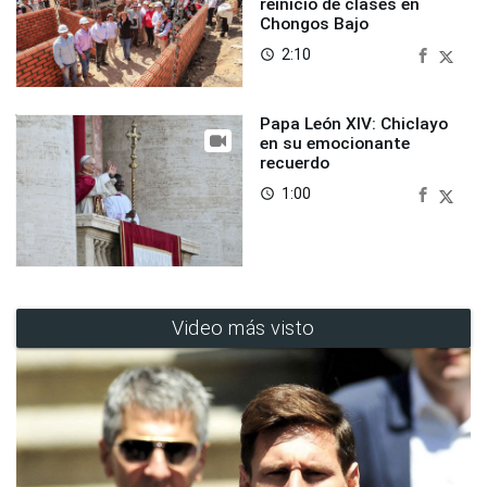
reinicio de clases en
Chongos Bajo
2:10
access_time
Papa León XIV: Chiclayo
en su emocionante
recuerdo
1:00
access_time
Video más visto