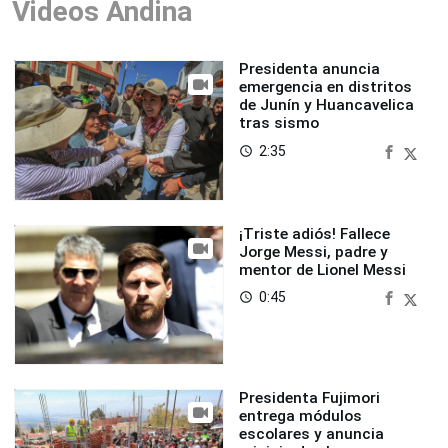
Videos Andina
Presidenta anuncia
emergencia en distritos
de Junín y Huancavelica
tras sismo
2:35
access_time
¡Triste adiós! Fallece
Jorge Messi, padre y
mentor de Lionel Messi
0:45
access_time
Presidenta Fujimori
entrega módulos
escolares y anuncia