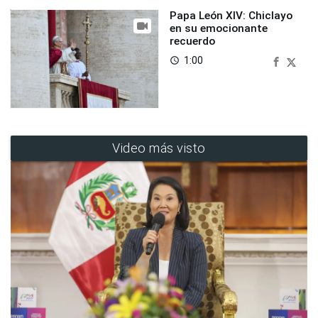
Papa León XIV: Chiclayo
en su emocionante
recuerdo
1:00
access_time
Video más visto