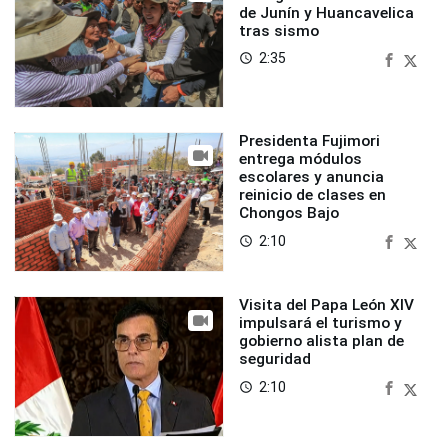
de Junín y Huancavelica
tras sismo
2:35
access_time
Presidenta Fujimori
entrega módulos
escolares y anuncia
reinicio de clases en
Chongos Bajo
2:10
access_time
Visita del Papa León XIV
impulsará el turismo y
gobierno alista plan de
seguridad
2:10
access_time