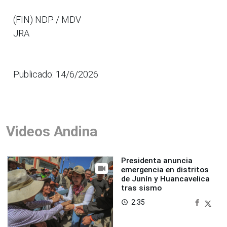
(FIN) NDP / MDV
JRA
Publicado: 14/6/2026
Videos Andina
Presidenta anuncia
emergencia en distritos
de Junín y Huancavelica
tras sismo
2:35
access_time