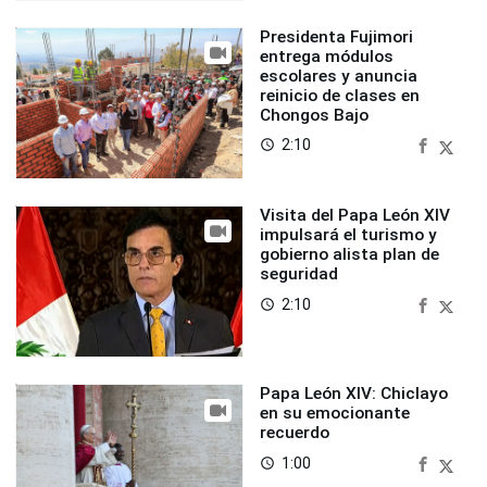
Presidenta Fujimori
entrega módulos
escolares y anuncia
reinicio de clases en
Chongos Bajo
2:10
access_time
Visita del Papa León XIV
impulsará el turismo y
gobierno alista plan de
seguridad
2:10
access_time
Papa León XIV: Chiclayo
en su emocionante
recuerdo
1:00
access_time