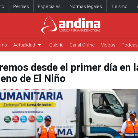
io
Perfiles
Especiales
Normas legales
Turismo
arrow_drop_down
timo
Actualidad
Galería
Canal Online
Videos
Podcas
remos desde el primer día en l
eno de El Niño