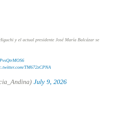
Higuchi y el actual presidente José María Balcázar se
co/PvsQtrMOS6
c.twitter.com/TM672zCPNA
cia_Andina)
July 9, 2026