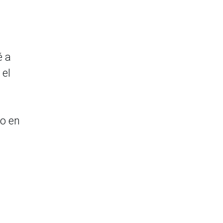
é a
 el
o en