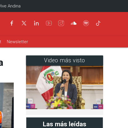
Vive Andina
t
Newsletter
a
Video más visto
Las más leídas