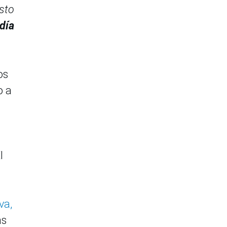
sto
día
os
o a
l
va,
as