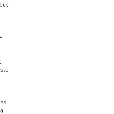
 que
e
s
esto
cas
la