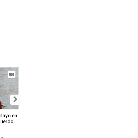
clayo en
cuerdo