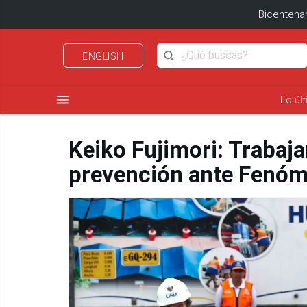
Bicentenar
ENGLISH
menu
Lo úl
Keiko Fujimori: Trabaja
prevención ante Fenóm