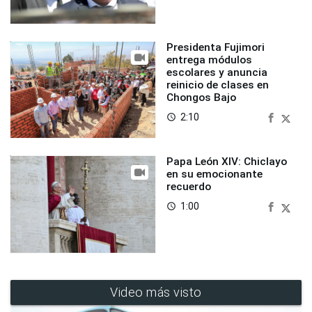
Presidenta Fujimori
entrega módulos
escolares y anuncia
reinicio de clases en
Chongos Bajo
2:10
access_time
Papa León XIV: Chiclayo
en su emocionante
recuerdo
1:00
access_time
Video más visto