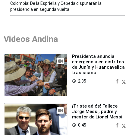
Colombia: De la Espriella y Cepeda disputarán la
presidencia en segunda vuelta
Videos Andina
Presidenta anuncia
emergencia en distritos
de Junín y Huancavelica
tras sismo
2:35
access_time
¡Triste adiós! Fallece
Jorge Messi, padre y
mentor de Lionel Messi
0:45
access_time