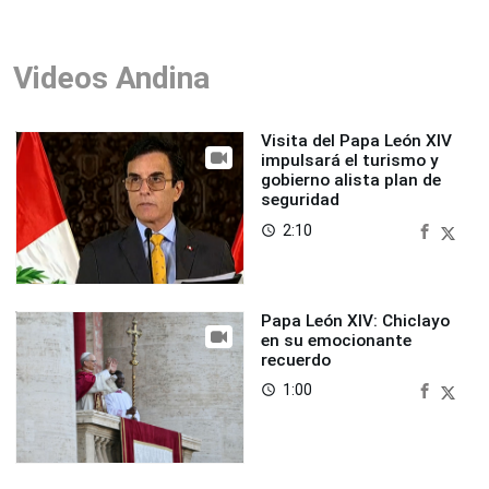
Videos Andina
Visita del Papa León XIV
impulsará el turismo y
gobierno alista plan de
seguridad
2:10
access_time
Papa León XIV: Chiclayo
en su emocionante
recuerdo
1:00
access_time