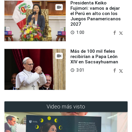
Presidenta Keiko
Fujimori: vamos a dejar
el Perú en alto con los
Juegos Panamericanos
2027
1:00
access_time
Más de 100 mil fieles
recibirían a Papa León
XIV en Sacsayhuaman
3:01
access_time
Video más visto