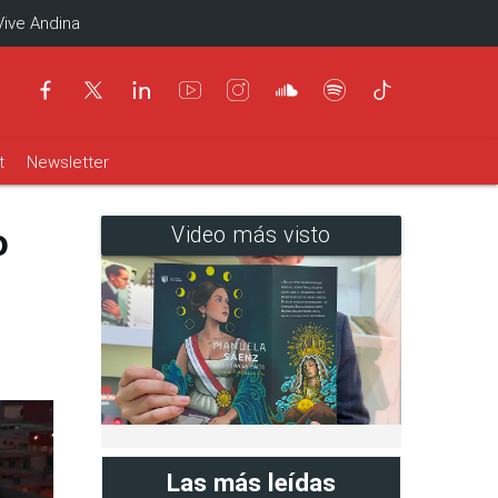
Vive Andina
t
Newsletter
o
Video más visto
Las más leídas