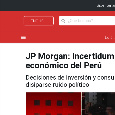
Bicentenar
ENGLISH
menu
Lo úl
JP Morgan: Incertidumb
económico del Perú
Decisiones de inversión y cons
disiparse ruido político