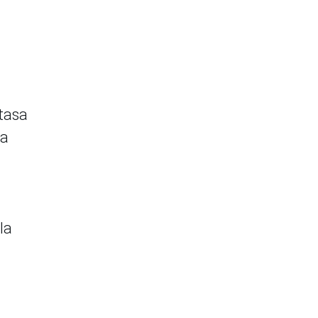
 tasa
La
la