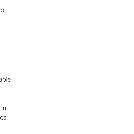
vo
able
zón
los