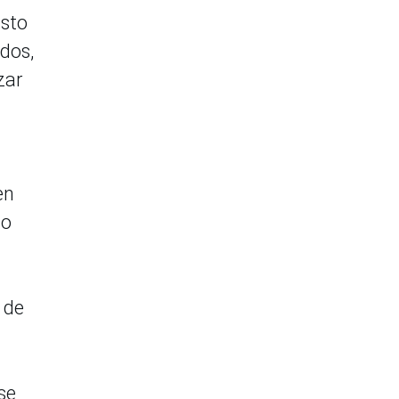
isto
dos,
zar
en
mo
 de
se