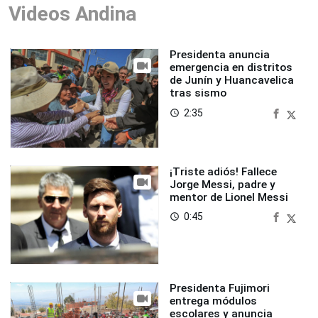
Videos Andina
Presidenta anuncia
emergencia en distritos
de Junín y Huancavelica
tras sismo
2:35
access_time
¡Triste adiós! Fallece
Jorge Messi, padre y
mentor de Lionel Messi
0:45
access_time
Presidenta Fujimori
entrega módulos
escolares y anuncia