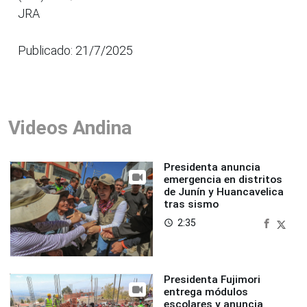
JRA
Publicado: 21/7/2025
Videos Andina
Presidenta anuncia
emergencia en distritos
de Junín y Huancavelica
tras sismo
2:35
access_time
Presidenta Fujimori
entrega módulos
escolares y anuncia