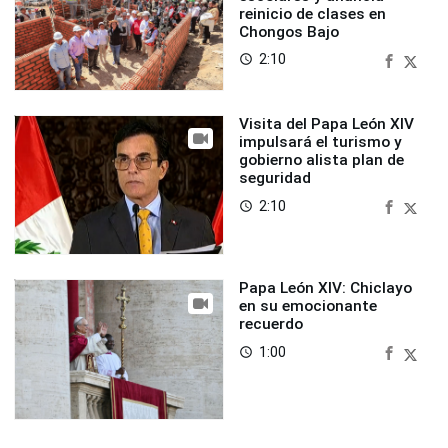
reinicio de clases en
Chongos Bajo
2:10
access_time
Visita del Papa León XIV
impulsará el turismo y
gobierno alista plan de
seguridad
2:10
access_time
Papa León XIV: Chiclayo
en su emocionante
recuerdo
1:00
access_time